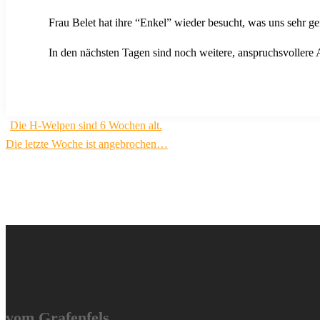
Frau Belet hat ihre “Enkel” wieder besucht, was uns sehr gef
In den nächsten Tagen sind noch weitere, anspruchsvollere 
Beitragsnavigation
Die H-Welpen sind 6 Wochen alt.
Die letzte Woche ist angebrochen…
vom Grafenfels