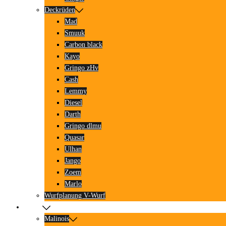
Deckrüden
Mad
Smuuk
Carbon black
Kayo
Gringo zHv
Cash
Lemmy
Diesel
Darth
Gringo dlmu
Quasar
Ulhan
Jango
Zoem
Marlo
Wurfplanung V-Wurf
Würfe
Malinois