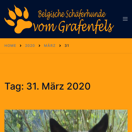
Zum
Inhalt
Men
springen
ums
HOME
2020
MÄRZ
31
Tag:
31. März 2020