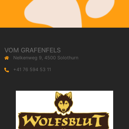
VOM GRAFENFELS
Nelkenweg 9, 4500 Solothurn
+41 76 594 53 11