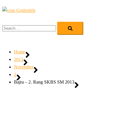
Zum
Inhalt
Me
springen
Search…
ums
Home
2013
November
2
Bajra – 2. Rang SKBS SM 2013