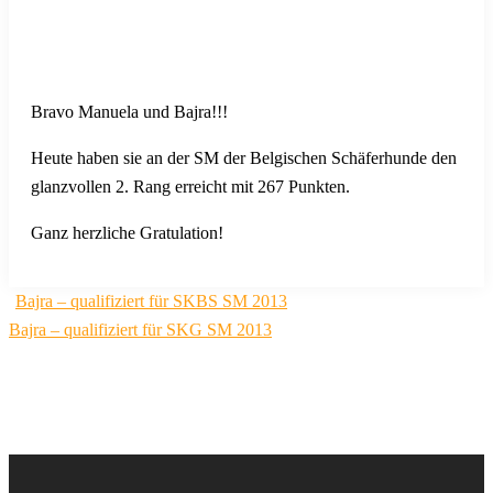
Bravo Manuela und Bajra!!!
Heute haben sie an der SM der Belgischen Schäferhunde den
glanzvollen 2. Rang erreicht mit 267 Punkten.
Ganz herzliche Gratulation!
Beitragsnavigation
Bajra – qualifiziert für SKBS SM 2013
Bajra – qualifiziert für SKG SM 2013