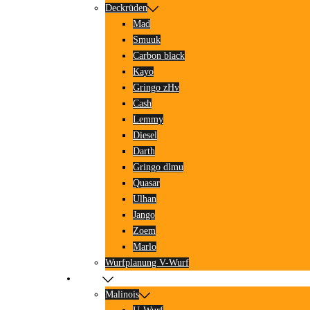
Deckrüden
Mad
Smuuk
Carbon black
Kayo
Gringo zHv
Cash
Lemmy
Diesel
Darth
Gringo dlmu
Quasar
Ulhan
Jango
Zoem
Marlo
Wurfplanung V-Wurf
Würfe
Malinois