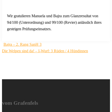
Wir gratulieren Manuela und Bajra zum Glanzresultat von
94/100 (Unterordnung) und 99/100 (Revier) anlässlich ihres
gestrigen Prüfungseinsatzes.
Beitragsnavigation
Bajra – 2. Rang SanH 3
Die Welpen sind da! – I-Wurf: 3 Rüden / 4 Hündinnen
vom Grafenfels