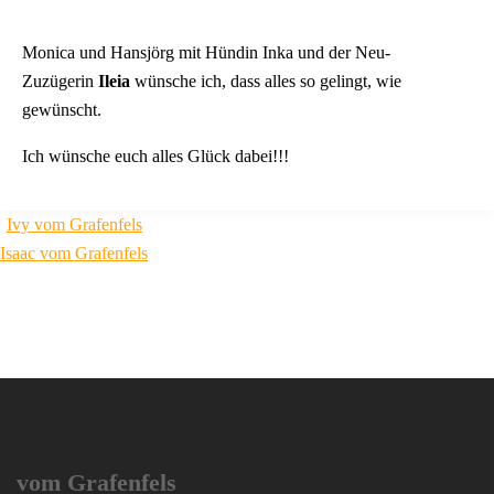
Monica und Hansjörg mit Hündin Inka und der Neu-
Zuzügerin
Ileia
wünsche ich, dass alles so gelingt, wie
gewünscht.
Ich wünsche euch alles Glück dabei!!!
Beitragsnavigation
Ivy vom Grafenfels
Isaac vom Grafenfels
vom Grafenfels