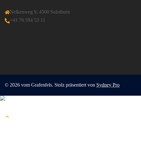
Nelkenweg 9, 4500 Solothurn
+41 76 594 53 11
© 2026 vom Grafenfels. Stolz präsentiert von
Sydney Pro
Menü
schließen