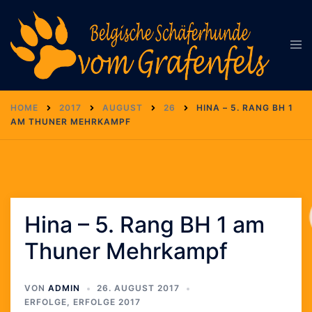
Zum
Inhalt
Men
springen
ums
HOME
2017
AUGUST
26
HINA – 5. RANG BH 1
AM THUNER MEHRKAMPF
Hina – 5. Rang BH 1 am
Thuner Mehrkampf
VON
ADMIN
26. AUGUST 2017
ERFOLGE
,
ERFOLGE 2017