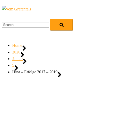
Zum
Inhalt
Me
springen
Search…
ums
Home
2020
Januar
5
Hina – Erfolge 2017 – 2019