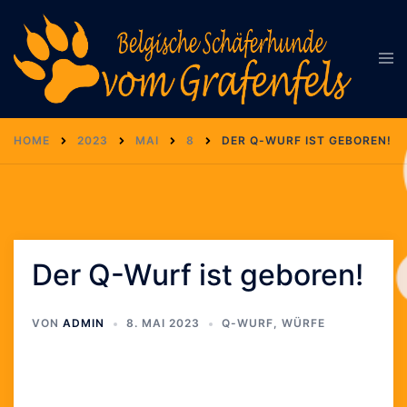
Zum
Inhalt
Men
springen
ums
HOME
2023
MAI
8
DER Q-WURF IST GEBOREN!
Der Q-Wurf ist geboren!
VON
ADMIN
8. MAI 2023
Q-WURF
,
WÜRFE