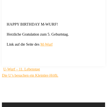
HAPPY BIRTHDAY M-WURF!
Herzliche Gratulation zum 5. Geburtstag.
Link auf die Seite des
M-Wurf
Beitragsnavigation
U-Wurf – 11. Lebenstag
Die U’s besuchen ein Kleintier-Höfli.