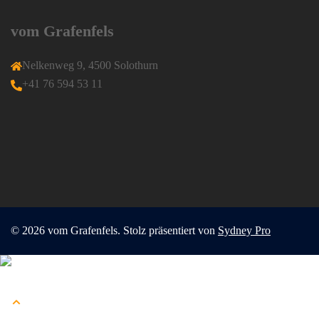
vom Grafenfels
Nelkenweg 9, 4500 Solothurn
+41 76 594 53 11
© 2026 vom Grafenfels. Stolz präsentiert von
Sydney Pro
Menü
schließen